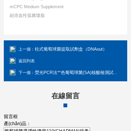
mCPC Medium Supplement
副溶血性弧菌瓊脂
柱式葡萄球菌提取試劑盒（DNAout）
上一個：
返回列表
熒光PCR法**色葡萄球菌(SA)核酸檢測試劑盒
下一個：
在線留言
留言框
產(chǎn)品：