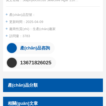
英文名稱：Staphylococcus Selective Agar 110
產(chǎn)品規(guī)格：250
產(chǎn)品用途：用于金黃色葡萄球菌的分離培養(yǎn
產(chǎn)品型號：
g)。
更新時間：2025-04-09
產(chǎn)品保存： 干燥培養(yǎng)基應(yīng)放置于陰暗干燥
處，避免光線直射，保存溫度2-8℃。 制備
廠商性質(zhì)：生產(chǎn)廠家
好的平板應(yīng)立即使用，超過保質(zhì)
訪問量：3783
期、結(jié)塊和顏色變化禁止使用。
產(chǎn)品咨詢
13671826025
產(chǎn)品分類
相關(guān)文章