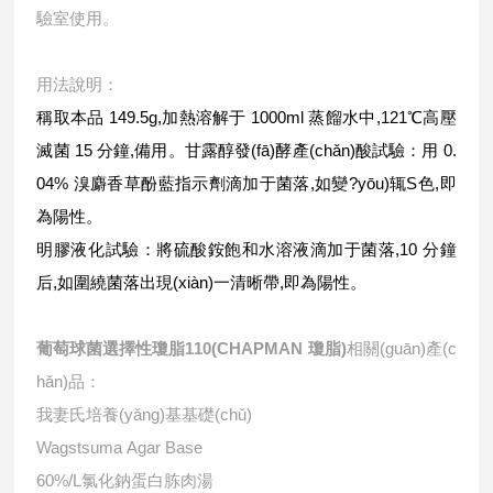
驗室使用。
用法說明：
稱取本品 149.5g,加熱溶解于 1000ml 蒸餾水中,121℃高壓
滅菌 15 分鐘,備用。甘露醇發(fā)酵產(chǎn)酸試驗：用 0.
04% 溴麝香草酚藍指示劑滴加于菌落,如變?yōu)辄S色,即
為陽性。
明膠液化試驗：將硫酸銨飽和水溶液滴加于菌落,10 分鐘
后,如圍繞菌落出現(xiàn)一清晰帶,即為陽性。
葡萄球菌選擇性瓊脂110(CHAPMAN 瓊脂)
相關(guān)產(c
hǎn)品：
我妻氏培養(yǎng)基基礎(chǔ)
Wagstsuma Agar Base
60%/L氯化鈉蛋白胨肉湯