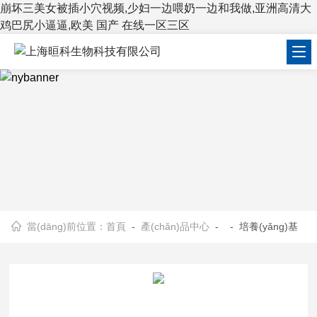
崩坏三美女被插小穴视频,少妇一边喂奶一边和我做,亚洲高清大
鸡巴尻小逼逼,欧美 国产 在线一区三区
當(dāng)前位置：
首頁
-
產(chǎn)品中心
- - 培養(yǎng)基